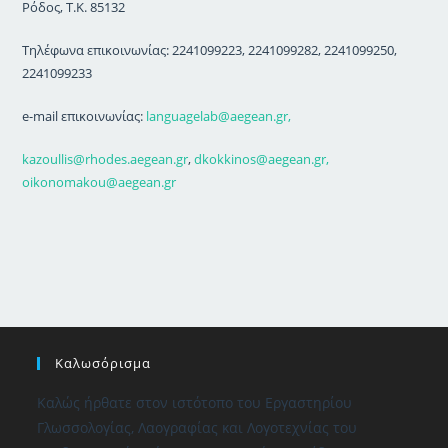
Ρόδος, Τ.Κ. 85132
Τηλέφωνα επικοινωνίας: 2241099223, 2241099282, 2241099250,
2241099233
e-mail επικοινωνίας:
languagelab@aegean.gr,
kazoullis@rhodes.aegean.gr
,
dkokkinos@aegean.gr,
oikonomakou@aegean.gr
Καλωσόρισμα
Καλώς ήρθατε στον ιστότοπο του Εργαστηρίου
Γλωσσολογίας, Λαογραφίας και Λογοτεχνίας του