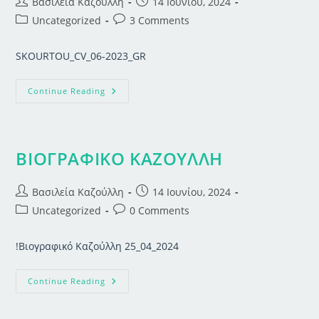
Post
Post
Βασιλεία Καζούλλη
14 Ιουνίου, 2024
author:
published:
Post
Post
Uncategorized
3 Comments
category:
comments:
SKOURTOU_CV_06-2023_GR
ΒΙΟΓΡΑΦΙΚΟ
Continue Reading
ΣΚΟΥΡΤΟΥ
ΒΙΟΓΡΑΦΙΚΟ ΚΑΖΟΥΛΛΗ
Post
Post
Βασιλεία Καζούλλη
14 Ιουνίου, 2024
author:
published:
Post
Post
Uncategorized
0 Comments
category:
comments:
!Βιογραφικό Καζούλλη 25_04_2024
ΒΙΟΓΡΑΦΙΚΟ
Continue Reading
ΚΑΖΟΥΛΛΗ