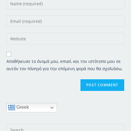
Enter
your
name
Enter
or
your
username
email
Enter
to
address
your
comment
to
website
comment
URL
Αποθήκευσε το όνομά μου, email, και τον ιστότοπο μου σε
(optional)
αυτόν τον πλοηγό για την επόμενη φορά που θα σχολιάσω.
Greek