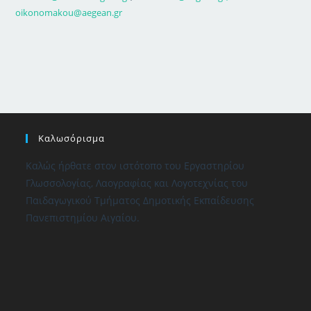
oikonomakou@aegean.gr
Καλωσόρισμα
Καλώς ήρθατε στον ιστότοπο του Εργαστηρίου
Γλωσσολογίας, Λαογραφίας και Λογοτεχνίας του
Παιδαγωγικού Τμήματος Δημοτικής Εκπαίδευσης
Πανεπιστημίου Αιγαίου.